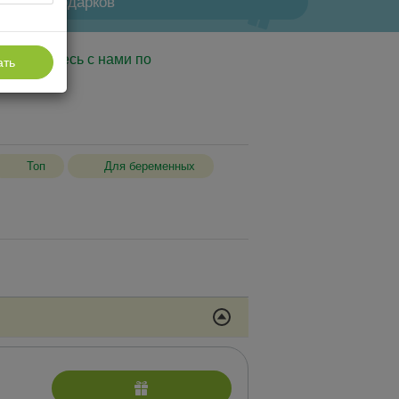
еи для подарков
, свяжитесь с нами по
ать
Топ
Для беременных
екс бассейнов и саун
логические маркеры
едуры с лечебной грязью
аж
льтации врачей и специалистов,
нтальные анализы (только для гостей,