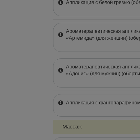
Аппликация с белой грязью (об
Ароматерапевтическая апплика
«Артемида» (для женщин) (обе
Ароматерапевтическая апплика
«Адонис» (для мужчин) (оберт
Аппликация с фангопарафином
Массаж