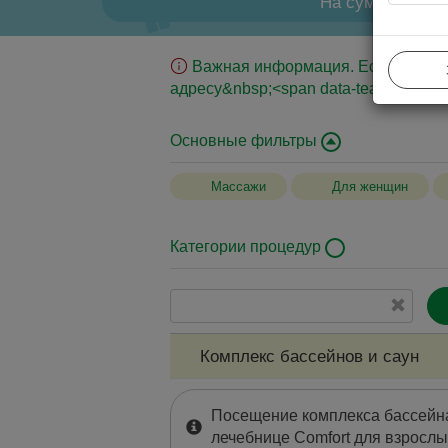
На сумму
Важная информация. Если вы юрид
адресу&nbsp;<span data-teams="true">
Основные фильтры
Массажи
Для женщин
Категории процедур
Совместные клинические анализы
Биохимические анализы
Лечебные ванны
Комплекс бассейнов и саун
Серологические тесты на инфекционные
заболевания
Посещение комплекса бассейна
лечебнице Comfort для взрослых 