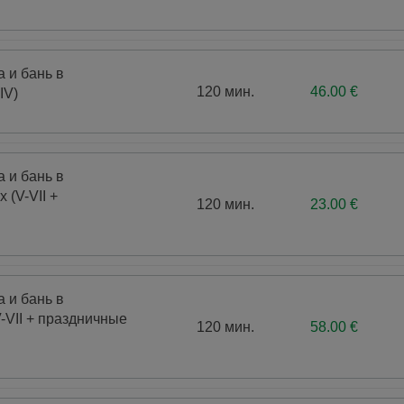
Физиотерапия
прожива
Лече
Другие анализы и медицинские услуги
 и бань в
120 мин.
46.00 €
IV)
 и бань в
 (V-VII +
120 мин.
23.00 €
 и бань в
-VII + праздничные
120 мин.
58.00 €