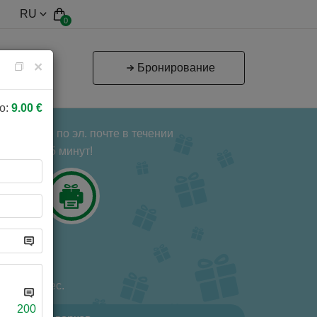
RU
0
×
Бронирование
о:
9.00
€
 получите по эл. почте в течении
5 минут!
елен 12 мес.
200