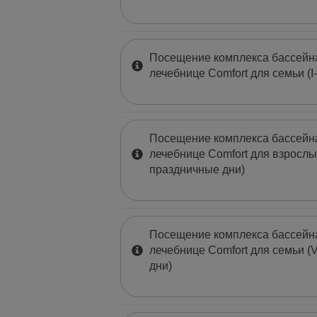
Кинезитерапия
Релаксация
Дополнительные услуги
Посещение комплекса бассейна
лечебнице Comfort для семьи (I-
Посещение комплекса бассейна
лечебнице Comfort для взрослых
праздничные дни)
Посещение комплекса бассейна
лечебнице Comfort для семьи (V
дни)