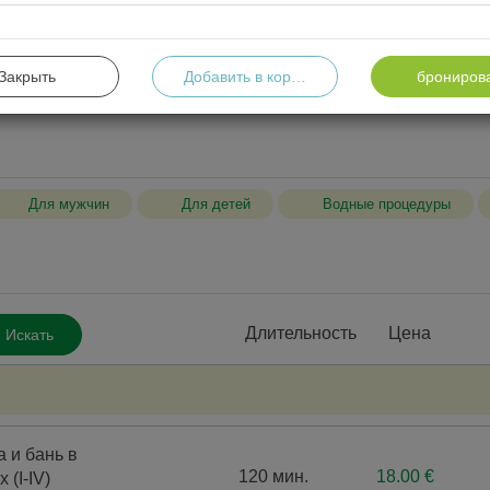
На программы
На процедуры
Ид
ическое лицо и хотите приобрести подарочный сертификат
Закрыть
Добавить в корзину
брониров
verslas@sanatorija.lt</span>
Для мужчин
Для детей
Водные процедуры
Процедуры для тела
Компл
Длительность
Цена
Искать
Процедуры для лица
Онко
Гормональные тесты
Проц
Цитологические анализы
Масс
 и бань в
Консу
120 мин.
18.00 €
(I-IV)
инструме