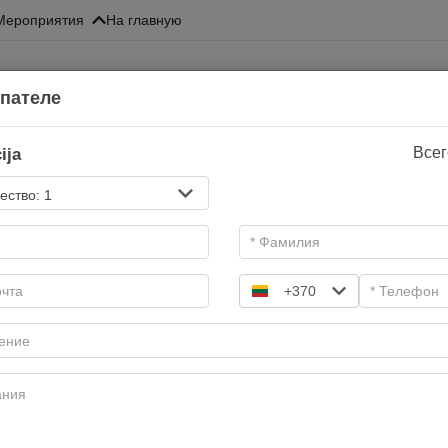
Mероприятия
На главную
упателе
ija
Всег
Заплатить в корзине
И
2
3
+370
Подарочные купоны
да купонов! Выбери желаемый. Подарочный купон действит