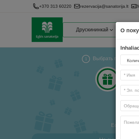
+370 313 60220
rezervacija@sanatorija.lt
Друскининкай
О пок
Inhaliac
Выбрать подарок
1
Есть три ви