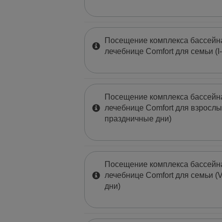
Кинезитерапия
Релаксация
Дополнительные услуги
Посещение комплекса бассейна
лечебнице Comfort для семьи (I-
Посещение комплекса бассейна
лечебнице Comfort для взрослых
праздничные дни)
Посещение комплекса бассейна
лечебнице Comfort для семьи (V
дни)