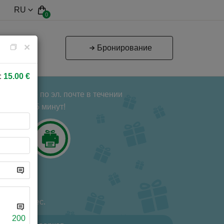
RU
0
×
Бронирование
:
15.00
€
 получите по эл. почте в течении
5 минут!
елен 12 мес.
200