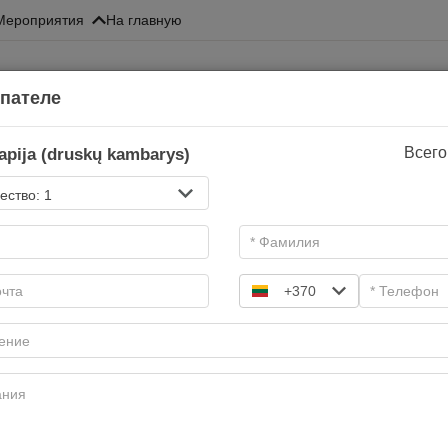
Mероприятия
На главную
упателе
apija (druskų kambarys)
Всего
Заплатить в корзине
И
2
3
+370
Подарочные купоны
да купонов! Выбери желаемый. Подарочный купон действит