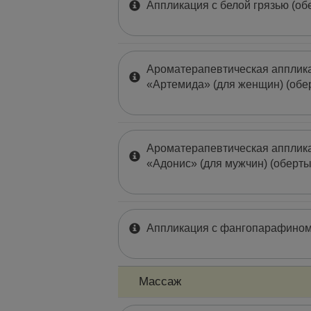
Аппликация с белой грязью (об
Ароматерапевтическая апплика
«Артемида» (для женщин) (обе
Ароматерапевтическая апплика
«Адонис» (для мужчин) (оберт
Аппликация с фангопарафином
Массаж