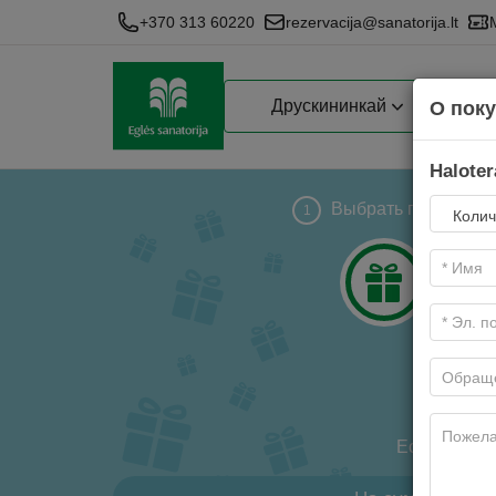
+370 313 60220
rezervacija@sanatorija.lt
Друскининкай
О пок
Haloter
Выбрать подарок
1
Есть три ви