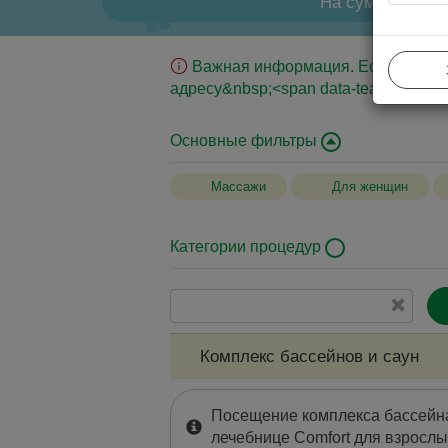
На сумму
Важная информация. Если вы юрид
адресу&nbsp;<span data-teams="true">
Основные фильтры
Массажи
Для женщин
Категории процедур
Совместные клинические анализы
Биохимические анализы
Лечебные ванны
Комплекс бассейнов и саун
Серологические тесты на инфекционные
заболевания
Посещение комплекса бассейна
лечебнице Comfort для взрослых 