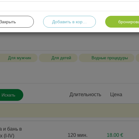
На программы
На процедуры
Ид
ическое лицо и хотите приобрести подарочный сертификат
Закрыть
Добавить в корзину
брониров
verslas@sanatorija.lt</span>
Для мужчин
Для детей
Водные процедуры
Процедуры для тела
Компл
Длительность
Цена
Искать
Процедуры для лица
Онко
Гормональные тесты
Проц
Цитологические анализы
Масс
 и бань в
Консу
120 мин.
18.00 €
(I-IV)
инструме