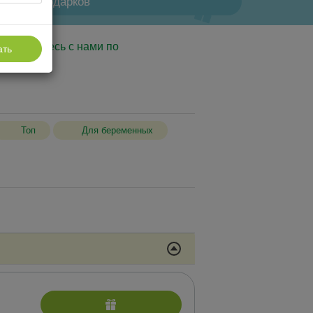
еи для подарков
, свяжитесь с нами по
ать
Топ
Для беременных
екс бассейнов и саун
логические маркеры
едуры с лечебной грязью
аж
льтации врачей и специалистов,
нтальные анализы (только для гостей,