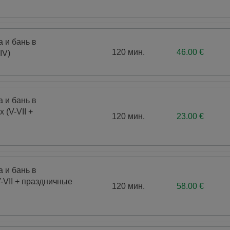
Физиотерапия
прожива
Лече
Другие анализы и медицинские услуги
 и бань в
120 мин.
46.00 €
IV)
 и бань в
 (V-VII +
120 мин.
23.00 €
 и бань в
-VII + праздничные
120 мин.
58.00 €