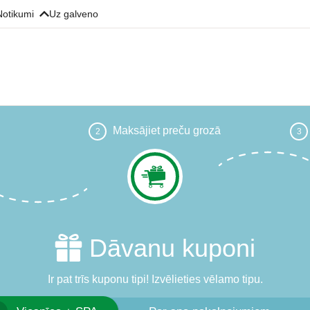
Notikumi
Uz galveno
Maksājiet preču grozā
2
3
Dāvanu kuponi
Ir pat trīs kuponu tipi! Izvēlieties vēlamo tipu.