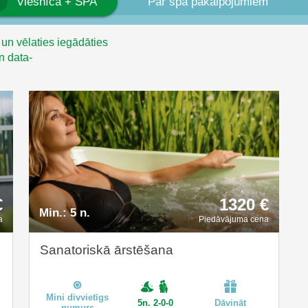
Viesnīca + SPA
Par spa pakalpojumiem
 un vēlaties iegādāties
n data-
€
1320 €
Min.:
5 n.
a
Piedāvājuma cena
Sanatoriskā ārstēšana
Mini divvietīgs
5n. 2-0-0
Dāvināt
numurs