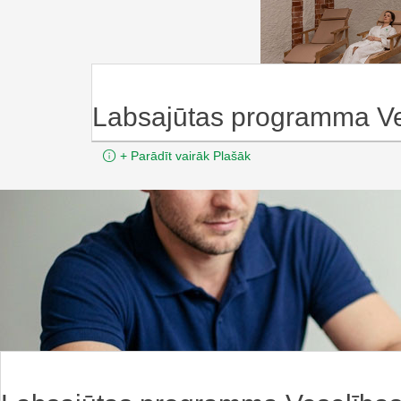
Labsajūtas programma Ve
+
Parādīt vairāk
Plašāk
Labsajūtas programma Veselība
Minimālais ilgums:
Min.:
2 n.