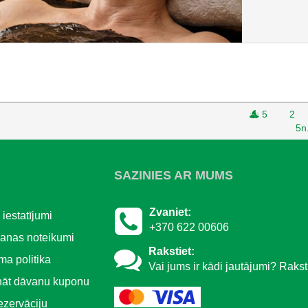
5
2
5n
SAZINIES AR MUMS
Zvaniet:
 iestatījumi
+370 622 00606
šanas noteikumi
Rakstiet:
ma politika
Vai jums ir kādi jautājumi? Raksti
nāt dāvanu kuponu
rezervāciju