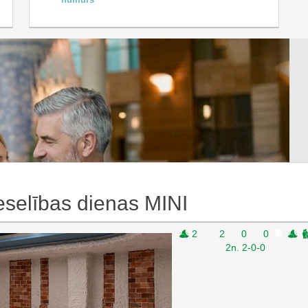
selības dienas MINI
selības dienas MINI
2
2
0
0
2n. 2-0-0
 programma
dienas MIDI
.:
2 n.