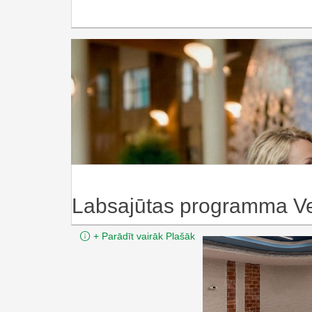
Labsajūtas programma Ve
Minimālais ilgums:
Min.:
2 n.
Labsajūtas programma Ve
+
Parādīt vairāk
Plašāk
Labsajūtas
Veselības 
Minimālais ilgums:
Min