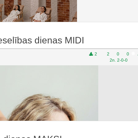
472 €
Piedāvājuma cena
selības dienas MIDI
2
2
0
0
2n. 2-0-0
s dienas MAKSI