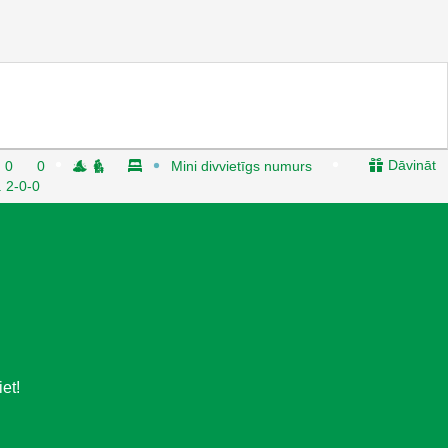
Dāvināt
0
0
Mini divvietīgs numurs
. 2-0-0
et!