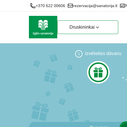
+370 622 00606
rezervacija@sanatorija.lt
Druskininkai
Izvēlieties dāvanu
1