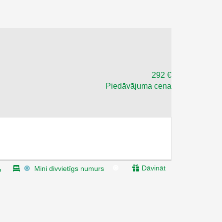
292 €
Piedāvājuma cena
Dāvināt
Mini divvietīgs numurs