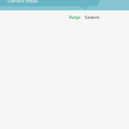
Dāvanu idejas
Režģis
Saraksts