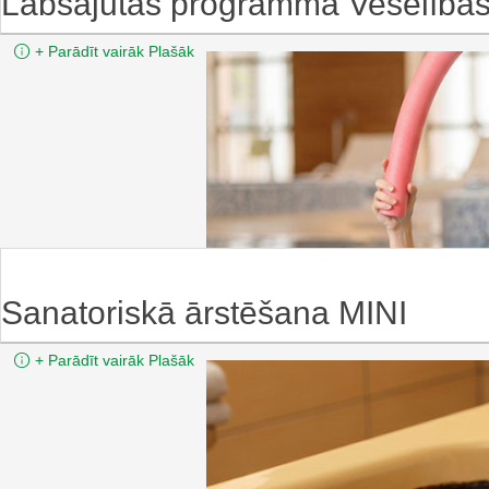
Labsajūtas programma Veselība
+
Parādīt vairāk
Plašāk
Sanatoriskā ārstēš
Minimālais ilgums:
Min.:
5 n.
Sanatoriskā ārstēšana MINI
+
Parādīt vairāk
Plašāk
Sanatoriskā ārstē
Minimālais ilgums:
Min.:
5 n.