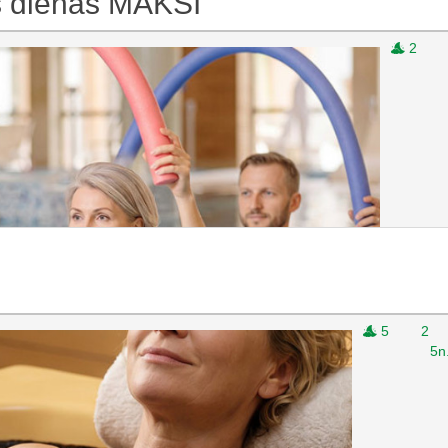
s dienas MAKSI
2
ana MINI
1220 €
Piedāvājuma cena
5
2
5n
šana MAXI
1510 €
Piedāvājuma cena