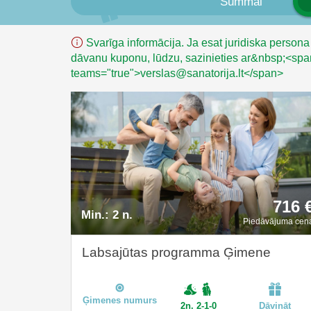
Summai
Svarīga informācija. Ja esat juridiska persona
dāvanu kuponu, lūdzu, sazinieties ar&nbsp;<spa
teams="true">verslas@sanatorija.lt</span>
716 
Min.:
2 n.
Piedāvājuma cen
Labsajūtas programma Ģimene
Ģimenes numurs
2n. 2-1-0
Dāvināt