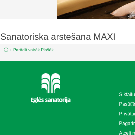
Sanatoriskā ārstēšana MAXI
+
Parādīt vairāk
Plašāk
Sīkfailu
Pasūtī
Privātu
Pagari
Atcelt 