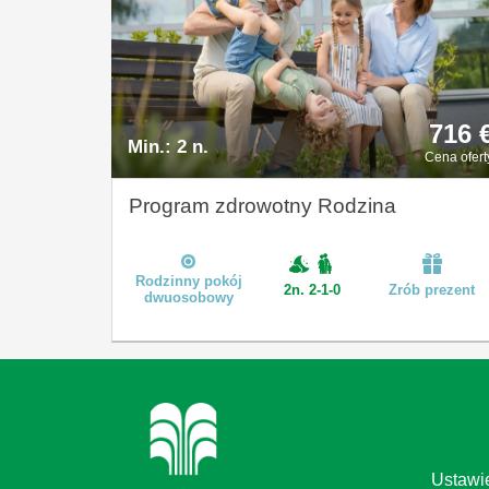
716 
Min.:
2 n.
Cena ofert
Program zdrowotny Rodzina
Rodzinny pokój
2n. 2-1-0
Zrób prezent
dwuosobowy
Ustawie