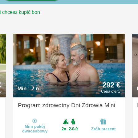
i chcesz kupić bon
€
292 €
Min.:
2 n.
y
Cena oferty
Program zdrowotny Dni Zdrowia Mini
Mini pokój
2n. 2-0-0
Zrób prezent
dwuosobowy