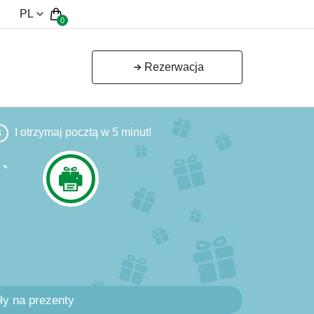
PL
0
Rezerwacja
I otrzymaj pocztą w 5 minut!
3
y na prezenty