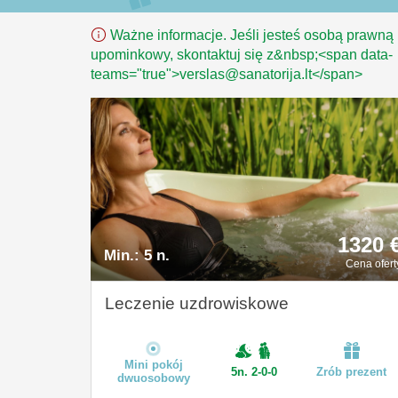
Ważne informacje. Jeśli jesteś osobą prawną 
upominkowy, skontaktuj się z&nbsp;<span data-
teams="true">verslas@sanatorija.lt</span>
1320 
Min.:
5 n.
Cena ofert
Leczenie uzdrowiskowe
Mini pokój
5n. 2-0-0
Zrób prezent
dwuosobowy