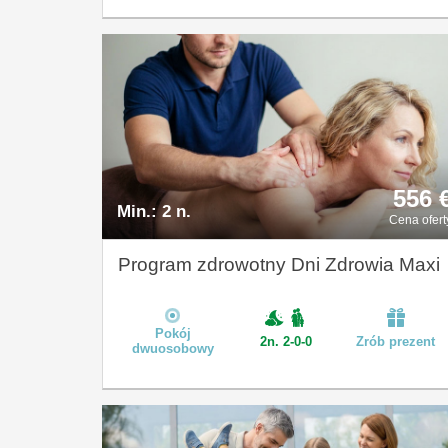
556 
Min.:
2 n.
Cena ofert
Program zdrowotny Dni Zdrowia Maxi
Pokój
2n. 2-0-0
Zrób prezent
dwuosobowy