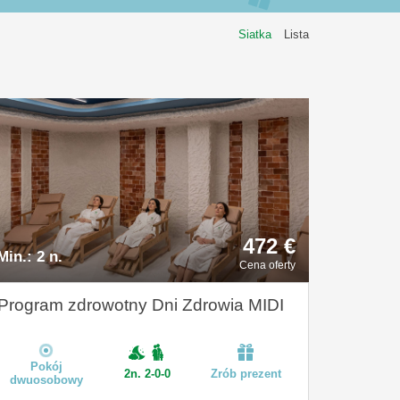
Siatka
Lista
472 €
Min.:
2 n.
Cena oferty
Program zdrowotny Dni Zdrowia MIDI
Pokój
2n. 2-0-0
Zrób prezent
dwuosobowy