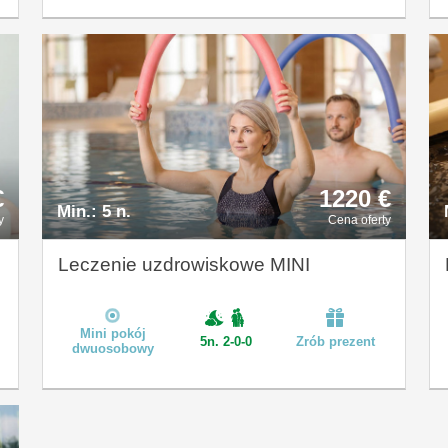
€
1220 €
Min.:
5 n.
y
Cena oferty
Leczenie uzdrowiskowe MINI
Mini pokój
5n. 2-0-0
Zrób prezent
dwuosobowy