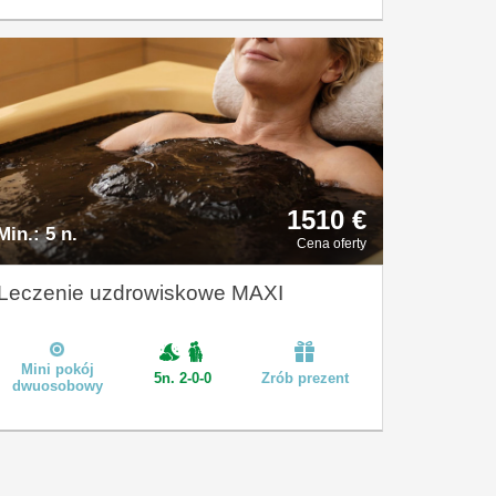
1510 €
Min.:
5 n.
Cena oferty
Leczenie uzdrowiskowe MAXI
Mini pokój
5n. 2-0-0
Zrób prezent
dwuosobowy