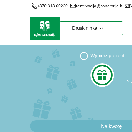
+370 313 60220
rezervacija@sanatorija.lt
Druskininkai
Wybierz prezent
1
Na kwotę