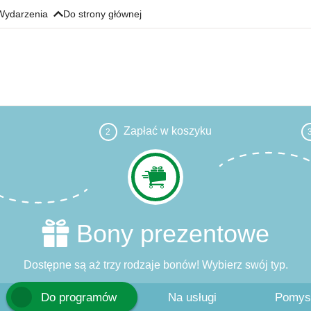
Wydarzenia
Do strony głównej
Zapłać w koszyku
2
Bony prezentowe
Dostępne są aż trzy rodzaje bonów! Wybierz swój typ.
Do programów
Na usługi
Pomysł