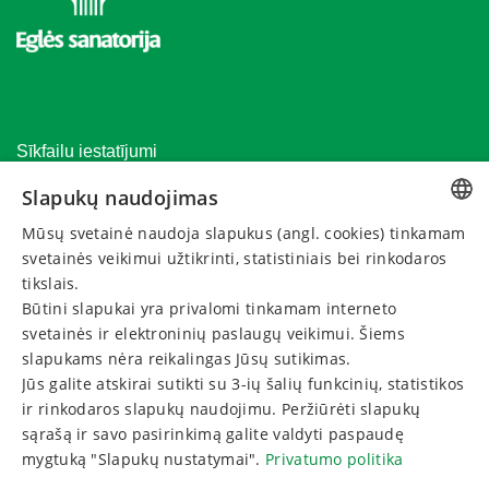
Sīkfailu iestatījumi
Pasūtīšanas noteikumi
Slapukų naudojimas
Privātuma politika
Mūsų svetainė naudoja slapukus (angl. cookies) tinkamam
LITHUANIAN
Pagarināt dāvanu kuponu
svetainės veikimui užtikrinti, statistiniais bei rinkodaros
GERMAN
tikslais.
Atcelt rezervāciju
Būtini slapukai yra privalomi tinkamam interneto
ENGLISH
svetainės ir elektroninių paslaugų veikimui. Šiems
SAZINIES AR MUMS
RUSSIAN
slapukams nėra reikalingas Jūsų sutikimas.
Jūs galite atskirai sutikti su 3-ių šalių funkcinių, statistikos
ir rinkodaros slapukų naudojimu. Peržiūrėti slapukų
Zvaniet:
sąrašą ir savo pasirinkimą galite valdyti paspaudę
+370 622 00606
mygtuką "Slapukų nustatymai".
Privatumo politika