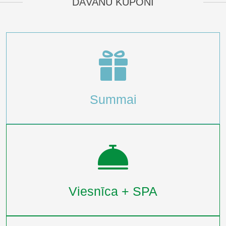
DĀVANU KUPONI
Summai
Viesnīca + SPA