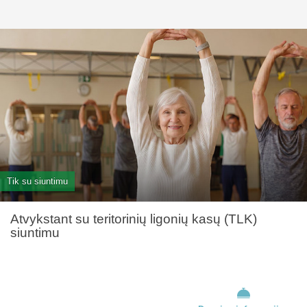
Tik su siuntimu
Atvykstant su teritorinių ligonių kasų (TLK)
siuntimu