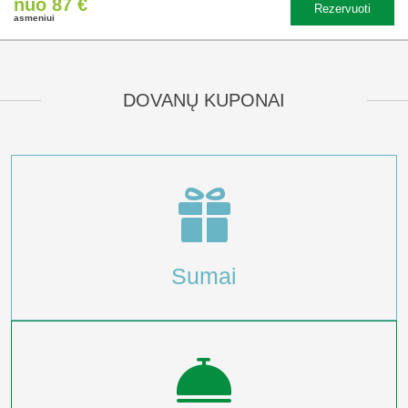
nuo 87 €
Rezervuoti
asmeniui
DOVANŲ KUPONAI
Sumai