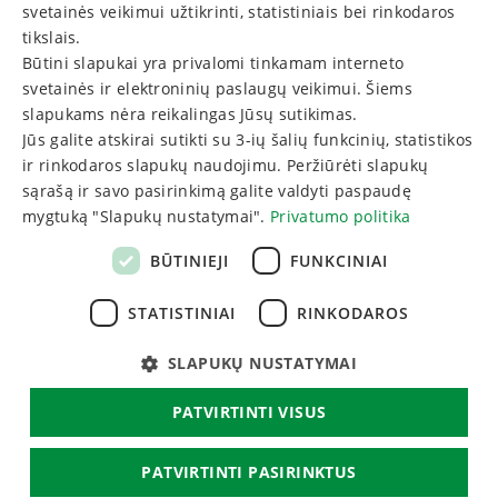
svetainės veikimui užtikrinti, statistiniais bei rinkodaros
Renginiai
GERMAN
tikslais.
Būtini slapukai yra privalomi tinkamam interneto
ENGLISH
SUSISIEKITE
svetainės ir elektroninių paslaugų veikimui. Šiems
RUSSIAN
slapukams nėra reikalingas Jūsų sutikimas.
Skambinkite:
Jūs galite atskirai sutikti su 3-ių šalių funkcinių, statistikos
+370 313 60220
ir rinkodaros slapukų naudojimu. Peržiūrėti slapukų
sąrašą ir savo pasirinkimą galite valdyti paspaudę
mygtuką "Slapukų nustatymai".
Privatumo politika
Rašykite:
Turite klausimų? Rašykite!
BŪTINIEJI
FUNKCINIAI
STATISTINIAI
RINKODAROS
SLAPUKŲ NUSTATYMAI
PATVIRTINTI VISUS
© 2026
Eglės sanatorija Druskininkai - rezervavimo internetu,
dovanų kuponų sistema
. Visos teisės saugomos
PATVIRTINTI PASIRINKTUS
BookingRobot 2.0