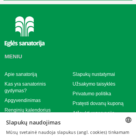
MENIU
Apie sanatoriją
Slapukų nustatymai
Kas yra sanatorinis
Užsakymo taisyklės
gydymas?
Privatumo politika
Apgyvendinimas
Pratęsti dovanų kuponą
Renginių kalendorius
Atšaukti rezervaciją
Įmonėms
Slapukų naudojimas
Naujienos
Mūsų svetainė naudoja slapukus (angl. cookies) tinkamam
LITHUANIAN