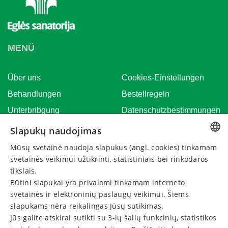
MENÜ
Über uns
Cookies-Einstellungen
Behandlungen
Bestellregeln
Unterbribgung
Datenschutzbestimmungen
Veranstaltungskalender
Geschenkgutschein
Slapukų naudojimas
verlängern
Nachricht
Mūsų svetainė naudoja slapukus (angl. cookies) tinkamam
LITHUANIAN
Atšaukti rezervaciją
svetainės veikimui užtikrinti, statistiniais bei rinkodaros
Veranstaltungen
GERMAN
tikslais.
Būtini slapukai yra privalomi tinkamam interneto
ENGLISH
KONTAKTIEREN SIE BITTE
svetainės ir elektroninių paslaugų veikimui. Šiems
RUSSIAN
slapukams nėra reikalingas Jūsų sutikimas.
Rufen Sie an:
Jūs galite atskirai sutikti su 3-ių šalių funkcinių, statistikos
+370 624 30033