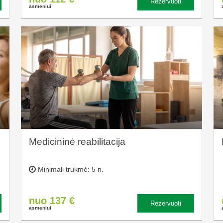
Rezervuoti
asmeniui
Medicininė reabilitacija
Minimali trukmė: 5 n.
nuo 137 €
Rezervuoti
asmeniui