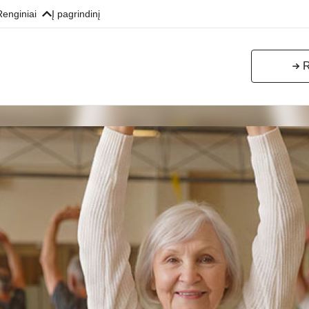
Renginiai
Į pagrindinį
R