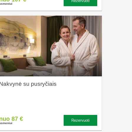
Rezervuoti
asmeniui
Nakvynė su pusryčiais
nuo 87 €
Rezervuoti
asmeniui