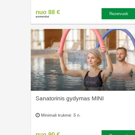
nuo 88 €
Rezervuoti
asmeniui
Sanatorinis gydymas MINI
Minimali trukmė: 5 n.
nuo 90 €