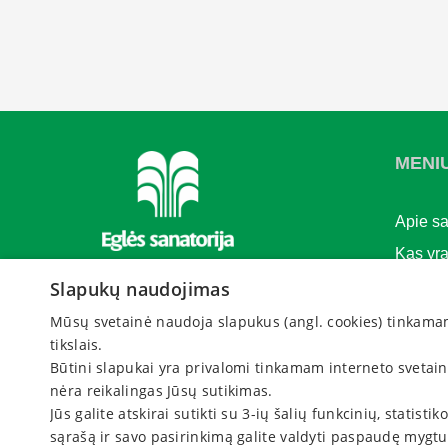
MENI
Apie sa
Kas yra
gydym
Slapukų naudojimas
Apgyve
Mūsų svetainė naudoja slapukus (angl. cookies) tinkamam s
Rengini
tikslais.
Būtini slapukai yra privalomi tinkamam interneto svetai
Įmonė
nėra reikalingas Jūsų sutikimas.
Naujie
Jūs galite atskirai sutikti su 3-ių šalių funkcinių, statis
Rengin
sąrašą ir savo pasirinkimą galite valdyti paspaudę mygt