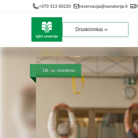
+370 313 60220
rezervacija@sanatorija.lt
Druskininkai
Tik su siuntimu