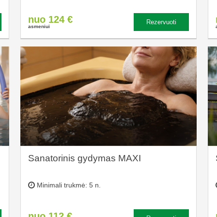
nuo 124 €
Rezervuoti
asmeniui
Sanatorinis gydymas MAXI
Minimali trukmė: 5 n.
nuo 112 €