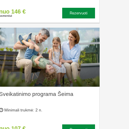
nuo 146 €
Rezervuoti
asmeniui
Sveikatinimo programa Šeima
Minimali trukmė: 2 n.
nuo 107 €