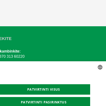
EKITE
kambinkite:
370 313 60220
ašykite:
urite klausimų? Rašykite!
LITHUANIAN
GERMAN
PATVIRTINTI VISUS
ENGLISH
PATVIRTINTI PASIRINKTUS
RUSSIAN