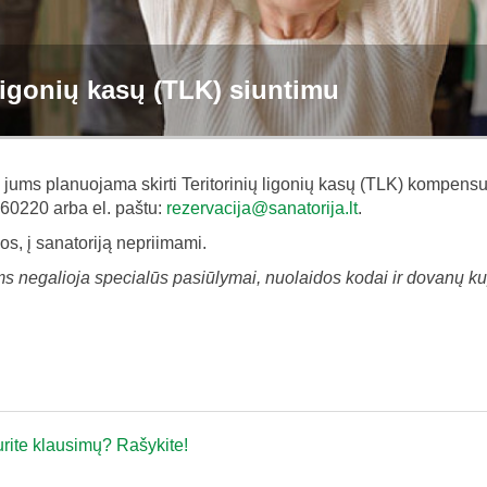
 ligonių kasų (TLK) siuntimu
d jums planuojama skirti Teritorinių ligonių kasų (TLK) kompensu
 60220 arba el. paštu:
rezervacija@sanatorija.lt
.
os, į sanatoriją nepriimami.
s negalioja specialūs pasiūlymai, nuolaidos kodai ir dovanų ku
rite klausimų? Rašykite!