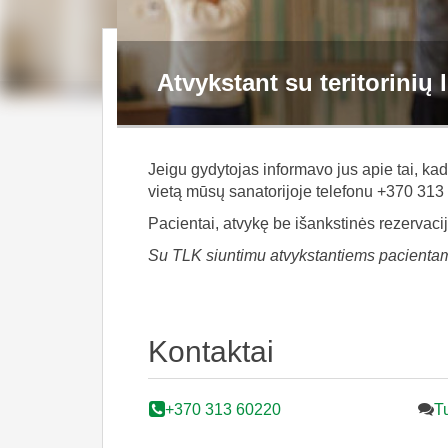
Atvykstant su teritorinių
Jeigu gydytojas informavo jus apie tai, ka
vietą mūsų sanatorijoje telefonu +370 313
Pacientai, atvykę be išankstinės rezervacij
Su TLK siuntimu atvykstantiems pacientam
Kontaktai
+370 313 60220
Tu