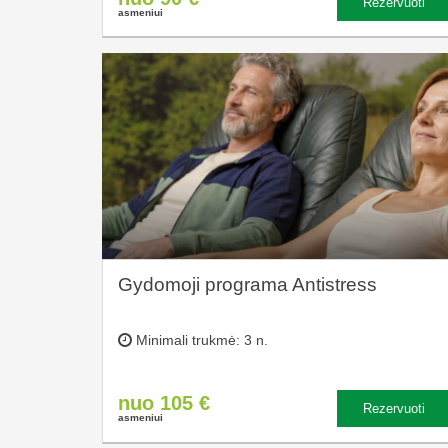
Rezervuoti
asmeniui
Gydomoji programa Antistress
Minimali trukmė: 3 n.
nuo 105 €
Rezervuoti
asmeniui