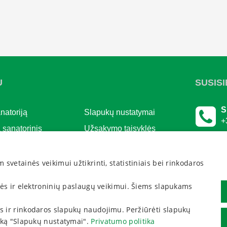
U
SUSISI
S
natoriją
Slapukų nustatymai
+
 sanatorinis
Užsakymo taisyklės
R
as?
Privatumo politika
T
ndinimas
Pratęsti dovanų kuponą
vetainės veikimui užtikrinti, statistiniais bei rinkodaros
ų kalendorius
Atšaukti rezervaciją
nės ir elektroninių paslaugų veikimui. Šiems slapukams
ms
nos
tikos ir rinkodaros slapukų naudojimu. Peržiūrėti slapukų
iai
uką "Slapukų nustatymai".
Privatumo politika