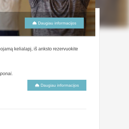
Daugiau informacijos
ojamą kelialapį, iš anksto rezervuokite
ponai.
Daugiau informacijos