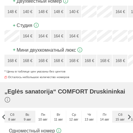
+
Двухместный номер
148
€
140
€
148
€
148
€
140
€
164
€
1
156
€
+
Cтудия
x
164
€
164
€
164
€
164
€
164
€
+
Мини двухкомнатный люкс
168
€
168
€
168
€
168
€
168
€
168
€
168
€
168
€
* Цены в таблице цен указаны без центов
168
€
Осталось небольшое количество номеров
„Eglės sanatorija“ COMFORT Druskininkai
Сб
Вс
Пн
Вт
Ср
Чт
Пт
Сб
8 авг
9 авг
10 авг
11 авг
12 авг
13 авг
14 авг
15 авг
1
Сб
Одноместный номер
5 сен