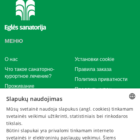
МЕНЮ
О нac
Установки cookie
Что такое санаторно-
Правила заказа
курортное лечение?
Политика приватности
Проживание
Продлить купон
Календарь мероприятия
Slapukų naudojimas
Отменить бронь
Новости
Mūsų svetainė naudoja slapukus (angl. cookies) tinkamam
LITHUANIAN
svetainės veikimui užtikrinti, statistiniais bei rinkodaros
Mероприятия
GERMAN
tikslais.
Būtini slapukai yra privalomi tinkamam interneto
ENGLISH
НАПИШИТЕ НАМ
svetainės ir elektroninių paslaugų veikimui. Šiems