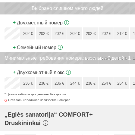
Выбрано слишком много людей
x
x
x
x
x
x
+
Двухместный номер
x
202
€
202
€
202
€
202
€
202
€
202
€
212
€
1
202
€
+
Семейный номер
Минимальные требования номерa: взослых - 0 детей - 1
x
x
x
x
x
176
€
176
€
176
€
1
176
€
+
Двухкомнатный люкс
x
236
€
236
€
236
€
244
€
236
€
254
€
254
€
1
* Цены в таблице цен указаны без центов
244
€
Осталось небольшое количество номеров
„Eglės sanatorija“ COMFORT+
Druskininkai