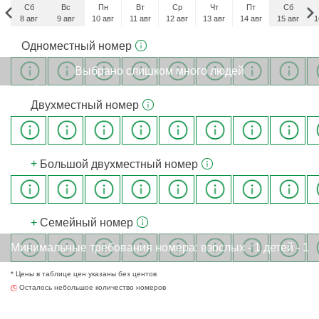
Сб
Вс
Пн
Вт
Ср
Чт
Пт
Сб
8 авг
9 авг
10 авг
11 авг
12 авг
13 авг
14 авг
15 авг
1
Сб
Одноместный номер
5 сен
Выбрано слишком много людей
x
Двухместный номер
222
€
+
Большой двухместный номер
236
€
+
Семейный номер
Минимальные требования номерa: взослых - 1 детей - 1
* Цены в таблице цен указаны без центов
266
€
Осталось небольшое количество номеров