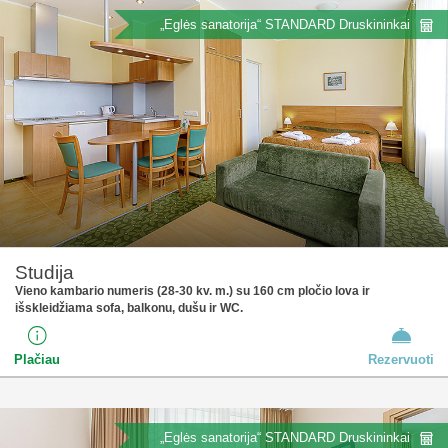
„Eglės sanatorija“ STANDARD Druskininkai
Studija
Vieno kambario numeris (28-30 kv. m.) su 160 cm pločio lova ir
išskleidžiama sofa, balkonu, dušu ir WC.
Plačiau
Rezervuoti
„Eglės sanatorija“ STANDARD Druskininkai