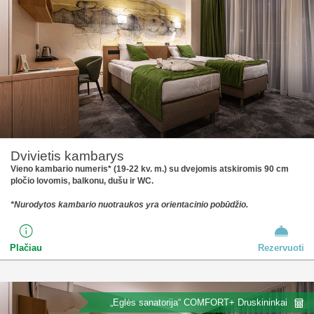
Dvivietis kambarys
Vieno kambario numeris* (19-22 kv. m.) su dvejomis atskiromis 90 cm
pločio lovomis, balkonu, dušu ir WC.
*Nurodytos kambario nuotraukos yra orientacinio pobūdžio.
Plačiau
Rezervuoti
„Eglės sanatorija“ COMFORT+ Druskininkai