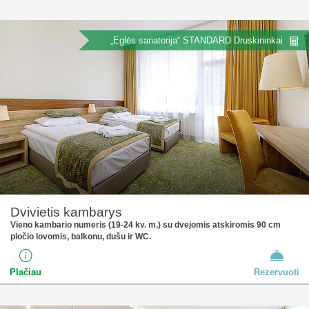
„Eglės sanatorija“ STANDARD Druskininkai
Dvivietis kambarys
Vieno kambario numeris (19-24 kv. m.) su dvejomis atskiromis 90 cm
pločio lovomis, balkonu, dušu ir WC.
Plačiau
Rezervuoti