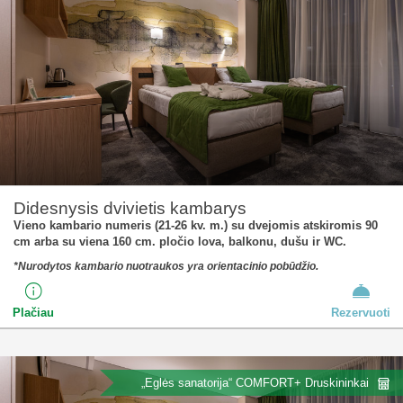
Didesnysis dvivietis kambarys
Vieno kambario numeris (21-26 kv. m.) su dvejomis atskiromis 90
cm arba su viena 160 cm. pločio lova, balkonu, dušu ir WC.
*Nurodytos kambario nuotraukos yra orientacinio pobūdžio.
Plačiau
Rezervuoti
„Eglės sanatorija“ COMFORT+ Druskininkai