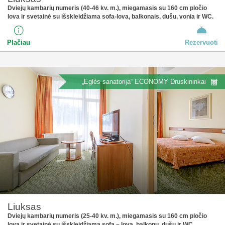
Dviejų kambarių numeris (40-46 kv. m.), miegamasis su 160 cm pločio
lova ir svetainė su išskleidžiama sofa-lova, balkonais, dušu, vonia ir WC.
Plačiau
Rezervuoti
„Eglės sanatorija“ ECONOMY Druskininkai
Liuksas
Dviejų kambarių numeris (25-40 kv. m.), miegamasis su 160 cm pločio
lova ir svetainė su išskleidžiama sofa – lova, balkonu, dušu ir WC.