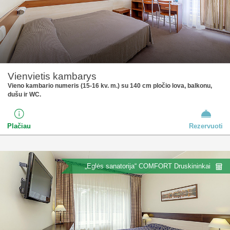
Vienvietis kambarys
Vieno kambario numeris (15-16 kv. m.) su 140 cm pločio lova, balkonu,
dušu ir WC.
Plačiau
Rezervuoti
„Eglės sanatorija“ COMFORT Druskininkai