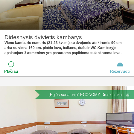
Didesnysis dvivietis kambarys
Vieno kambario numeris (21-23 kv. m.) su dvejomis atskiromis 90 cm
arba su viena 160 cm. pločio lova, balkonu, dušu ir WC.Kambaryje
apsistojant 3 asmenims yra pastatoma papildoma sulankstoma lova.
Plačiau
Rezervuoti
„Eglės sanatorija“ ECONOMY Druskininkai