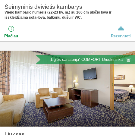
Šeimyninis dvivietis kambarys
Vieno kambario numeris (22-23 kv. m.) su 160 cm pločio lova ir
išskleidžiama sofa-lova, balkonu, dušu ir WC.
Plačiau
Rezervuoti
„Eglės sanatorija“ COMFORT Druskininkai
Liuksas