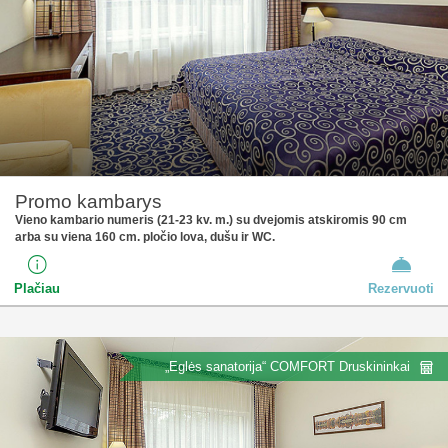
Promo kambarys
Vieno kambario numeris (21-23 kv. m.) su dvejomis atskiromis 90 cm
arba su viena 160 cm. pločio lova, dušu ir WC.
Plačiau
Rezervuoti
„Eglės sanatorija“ COMFORT Druskininkai