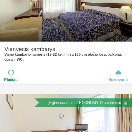
Vienvietis kambarys
Vieno kambario numeris (18-22 kv. m.) su 160 cm pločio lova, balkonu,
dušu ir WC.
Plačiau
Rezervuoti
„Eglės sanatorija“ ECONOMY Druskininkai