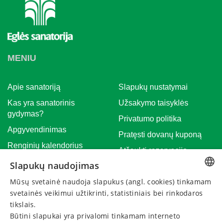
MENIU
Apie sanatoriją
Slapukų nustatymai
Kas yra sanatorinis
Užsakymo taisyklės
gydymas?
Privatumo politika
Apgyvendinimas
Pratęsti dovanų kuponą
Renginių kalendorius
Atšaukti rezervaciją
Įmonėms
Slapukų naudojimas
Naujienos
Mūsų svetainė naudoja slapukus (angl. cookies) tinkamam
LITHUANIAN
svetainės veikimui užtikrinti, statistiniais bei rinkodaros
Renginiai
GERMAN
tikslais.
Būtini slapukai yra privalomi tinkamam interneto
ENGLISH