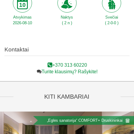
10
Atvykimas
Naktys
Svečiai
2026-08-10
( 2 n )
( 2-0-0 )
Kontaktai
+370 313 60220
Turite klausimų? Rašykite!
KITI KAMBARIAI
„Eglės sanatorija“ COMFORT+ Druskininkai