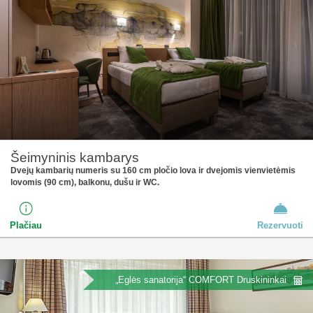
Šeimyninis kambarys
Dvejų kambarių numeris su 160 cm pločio lova ir dvejomis vienvietėmis
lovomis (90 cm), balkonu, dušu ir WC.
Plačiau
Rezervuoti
„Eglės sanatorija“ COMFORT Druskininkai