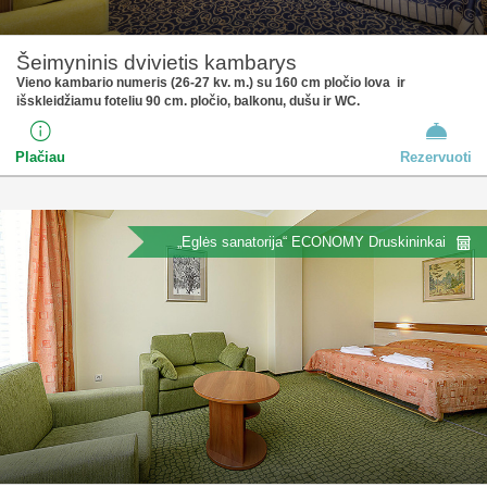
Šeimyninis dvivietis kambarys
Vieno kambario numeris (26-27 kv. m.) su 160 cm pločio lova ir
išskleidžiamu foteliu 90 cm. pločio, balkonu, dušu ir WC.
Plačiau
Rezervuoti
„Eglės sanatorija“ ECONOMY Druskininkai