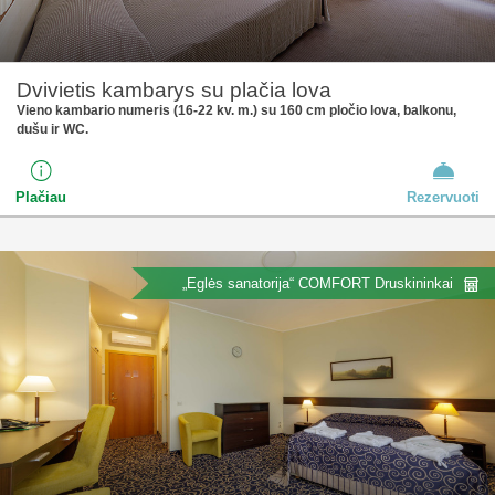
Dvivietis kambarys su plačia lova
Vieno kambario numeris (16-22 kv. m.) su 160 cm pločio lova, balkonu,
dušu ir WC.
Plačiau
Rezervuoti
„Eglės sanatorija“ COMFORT Druskininkai