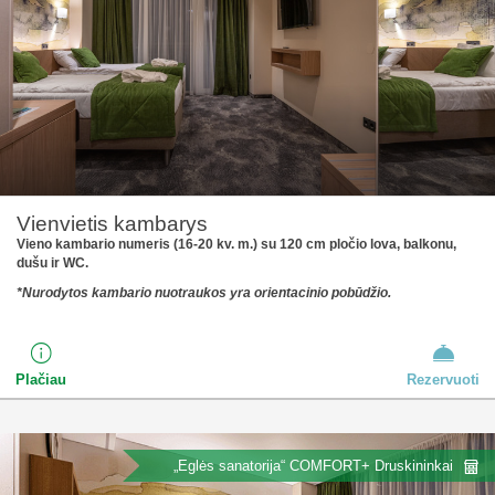
Vienvietis kambarys
Vieno kambario numeris (16-20 kv. m.) su 120 cm pločio lova, balkonu,
dušu ir WC.
*Nurodytos kambario nuotraukos yra orientacinio pobūdžio.
Plačiau
Rezervuoti
„Eglės sanatorija“ COMFORT+ Druskininkai