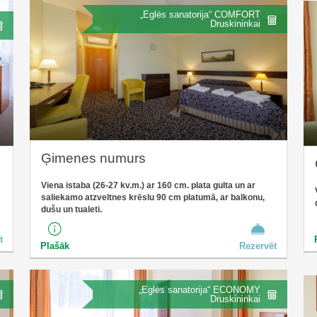
„Eglės sanatorija“ COMFORT
Druskininkai
Ģimenes numurs
Viena istaba (26-27 kv.m.) ar 160 cm. plata gulta un ar
saliekamo atzveltnes krēslu 90 cm platumā, ar balkonu,
dušu un tualeti.
t
Plašāk
Rezervēt
„Eglės sanatorija“ ECONOMY
Druskininkai