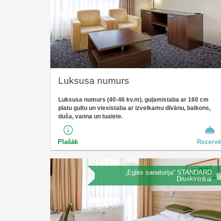
Luksusa numurs
Luksusa numurs (40-46 kv.m), guļamistaba ar 160 cm
platu gultu un viesistaba ar izvelkamu dīvānu, balkons,
duša, vanna un tualete.
Plašāk
Rezervē
„Eglės sanatorija“ STANDARD
Druskininkai