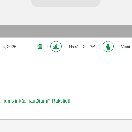
Vies
Augusts
2026
O
T
C
Pk
S
Sv
28
29
30
31
1
2
4
5
6
7
8
9
11
12
13
14
15
16
18
19
20
21
22
23
i jums ir kādi jautājumi? Rakstiet!
25
26
27
28
29
30
1
2
3
4
5
6