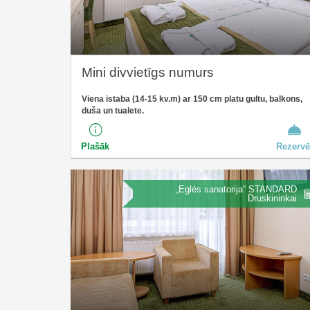
Mini divvietīgs numurs
Viena istaba (14-15 kv.m) ar 150 cm platu gultu, balkons,
duša un tualete.
Plašāk
Rezervē
„Eglės sanatorija“ STANDARD
Druskininkai