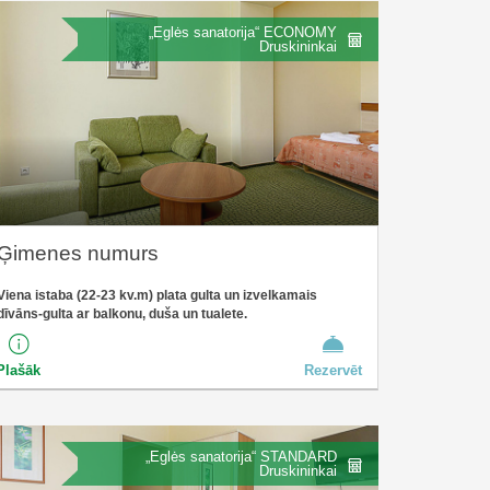
„Eglės sanatorija“ ECONOMY
Druskininkai
Ģimenes numurs
Viena istaba (22-23 kv.m) plata gulta un izvelkamais
dīvāns-gulta ar balkonu, duša un tualete.
Plašāk
Rezervēt
„Eglės sanatorija“ STANDARD
Druskininkai