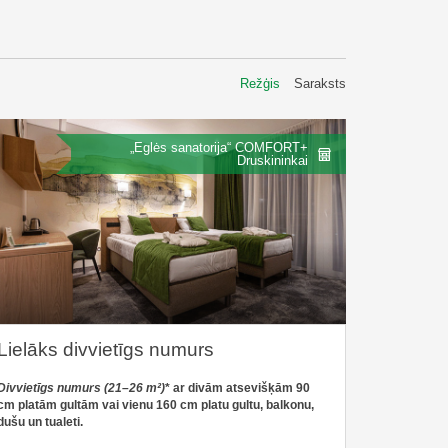
Režģis
Saraksts
„Eglės sanatorija“ COMFORT+
Druskininkai
Lielāks divvietīgs numurs
Divvietīgs numurs
(21–26 m²)
* ar divām atsevišķām 90
cm platām gultām vai vienu 160 cm platu gultu, balkonu,
dušu un tualeti.