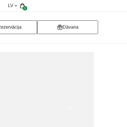
LV
0
ezervācija
Dāvana
Nākamais