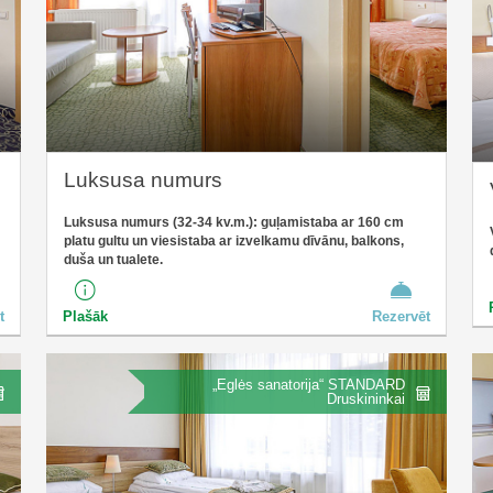
Luksusa numurs
Luksusa numurs (32-34 kv.m.): guļamistaba ar 160 cm
platu gultu un viesistaba ar izvelkamu dīvānu, balkons,
duša un tualete.
t
Plašāk
Rezervēt
„Eglės sanatorija“ STANDARD
Druskininkai