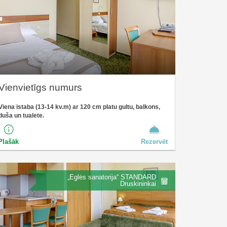
Vienvietīgs numurs
Viena istaba (13-14 kv.m) ar 120 cm platu gultu, balkons,
duša un tualete.
Plašāk
Rezervēt
„Eglės sanatorija“ STANDARD
Druskininkai