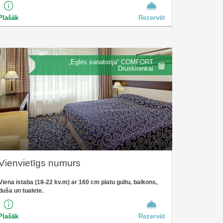
Plašāk
Rezervēt
„Eglės sanatorija“ COMFORT
Druskininkai
Vienvietīgs numurs
Viena istaba (18-22 kv.m) ar 160 cm platu gultu, balkons,
duša un tualete.
Plašāk
Rezervēt