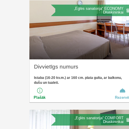
„Eglės sanatorija“ ECONOMY
Druskininkai
Divvietīgs numurs
Istaba (16-20 kv.m.) ar 160 cm. plata gulta, ar balkonu,
dušu un tualeti.
Plašāk
Rezervē
„Eglės sanatorija“ COMFORT
Druskininkai