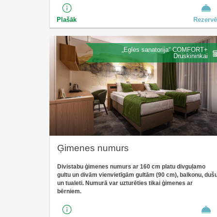
Plašāk
Rezervē
„Eglės sanatorija“ COMFORT+
Druskininkai
Ģimenes numurs
Divistabu ģimenes numurs
ar 160 cm platu divguļamo
gultu un divām vienvietīgām gultām (90 cm), balkonu, duš
un tualeti. Numurā var uzturēties tikai ģimenes ar
bērniem.