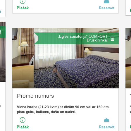
Plašāk
Rezervēt
t
„Eglės sanatorija“ COMFORT
Druskininkai
Promo numurs
u
Viena istaba (21-23 kv.m) ar divām 90 cm vai ar 160 cm
platu gultu, balkonu, dušu un tualeti.
Plašāk
Rezervēt