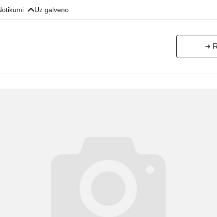
Notikumi
Uz galveno
R