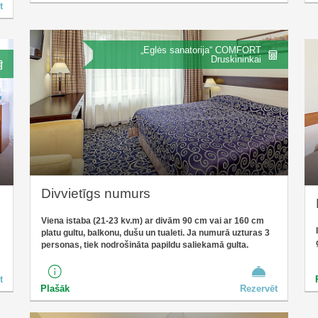
t
„Eglės sanatorija“ COMFORT
Druskininkai
Divvietīgs numurs
Viena istaba (21-23 kv.m) ar divām 90 cm vai ar 160 cm
platu gultu, balkonu, dušu un tualeti. Ja numurā uzturas 3
personas, tiek nodrošināta papildu saliekamā gulta.
t
Plašāk
Rezervēt