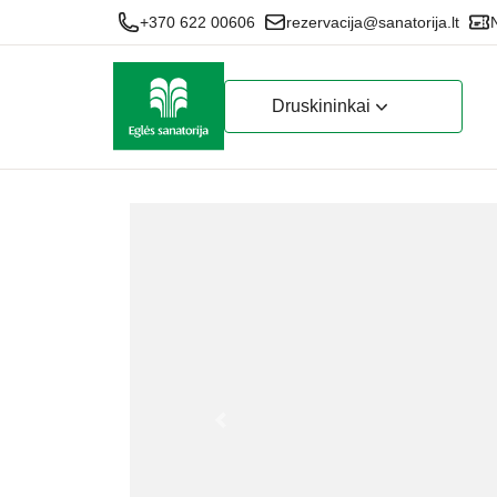
+370 622 00606
rezervacija@sanatorija.lt
Druskininkai
Iepriekšējais