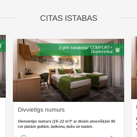
CITAS ISTABAS
„Eglės sanatorija“ COMFORT+
Druskininkai
Divvietīgs numurs
Vienvietīgs numurs
(19–22 m²)
* ar divām atsevišķām 90
cm platām gultām, balkonu, dušu un tualeti.