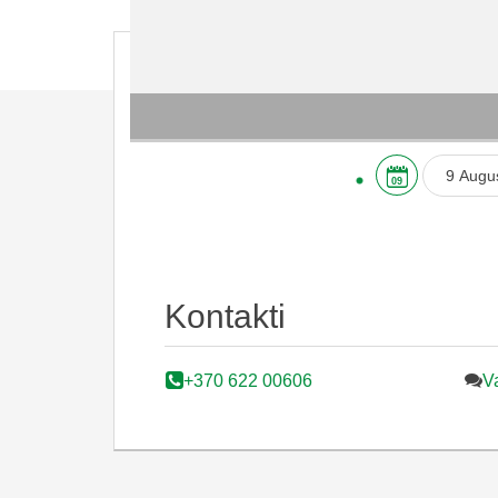
09
P
27
3
Kontakti
10
17
+370 622 00606
Va
24
31