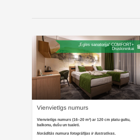
„Eglės sanatorija“ COMFORT+
Druskininkai
Vienvietīgs numurs
Vienvietīgs numurs (16–20 m²)
ar 120 cm platu gultu,
balkonu, dušu un tualeti.
Norādītās numura fotogrāfijas ir ilustratīvas.