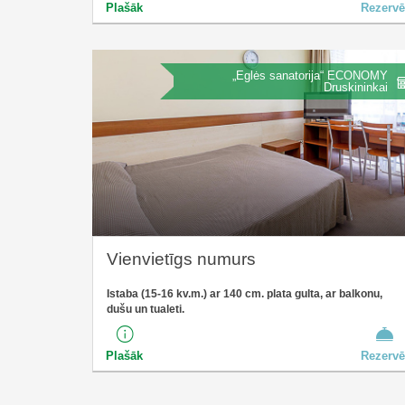
Plašāk
Rezervē
„Eglės sanatorija“ ECONOMY
Druskininkai
Vienvietīgs numurs
Istaba (15-16 kv.m.) ar 140 cm. plata gulta, ar balkonu,
dušu un tualeti.
Plašāk
Rezervē