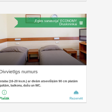
„Eglės sanatorija“ ECONOMY
Druskininkai
Divvietīgs numurs
Istaba (16-20 kv.m.) ar divām atsevišķām 90 cm platām
gultām, balkonu, dušu un WC.
Plašāk
Rezervēt